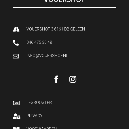

VOUERSHOF 3 6161 DB GELEEN

046 475 30 48

INFO@VOUERSHOF.NL

LESROOSTER

PRIVACY
VOORWAARDEN