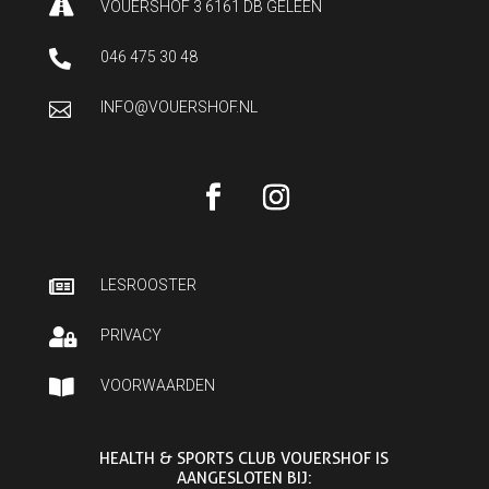

VOUERSHOF 3 6161 DB GELEEN

046 475 30 48

INFO@VOUERSHOF.NL

LESROOSTER

PRIVACY

VOORWAARDEN
HEALTH & SPORTS CLUB VOUERSHOF IS
AANGESLOTEN BIJ: