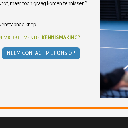
shof, maar toch graag komen tennissen?
ovenstaande knop.
N VRIJBLIJVENDE
KENNISMAKING?
NEEM CONTACT MET ONS OP