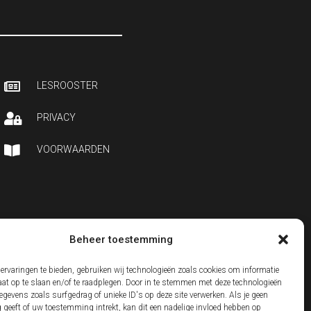

LESROOSTER

PRIVACY

VOORWAARDEN
Beheer toestemming
ervaringen te bieden, gebruiken wij technologieën zoals cookies om informatie
aat op te slaan en/of te raadplegen. Door in te stemmen met deze technologieën
gevens zoals surfgedrag of unieke ID's op deze site verwerken. Als je geen
geeft of uw toestemming intrekt, kan dit een nadelige invloed hebben op