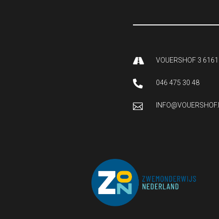

VOUERSHOF 3 6161

046 475 30 48

INFO@VOUERSHOF.