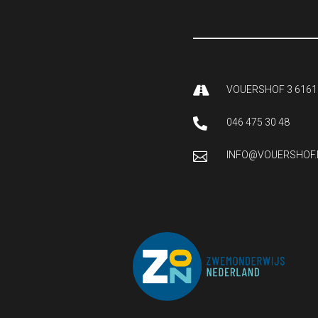

VOUERSHOF 3 6161

046 475 30 48

INFO@VOUERSHOF.