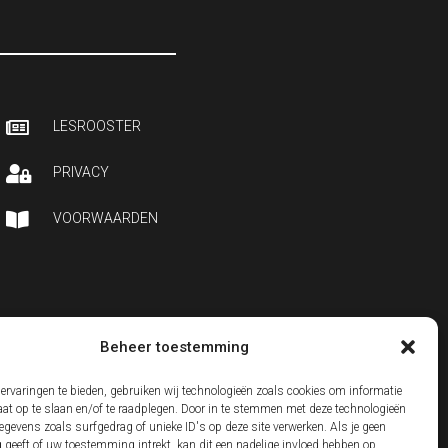

LESROOSTER

PRIVACY

VOORWAARDEN
Beheer toestemming
ervaringen te bieden, gebruiken wij technologieën zoals cookies om informatie
aat op te slaan en/of te raadplegen. Door in te stemmen met deze technologieën
gevens zoals surfgedrag of unieke ID's op deze site verwerken. Als je geen
geeft of uw toestemming intrekt, kan dit een nadelige invloed hebben op