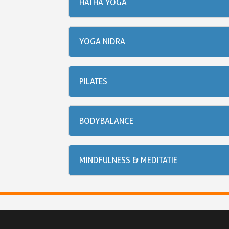
HATHA YOGA
YOGA NIDRA
PILATES
BODYBALANCE
MINDFULNESS & MEDITATIE