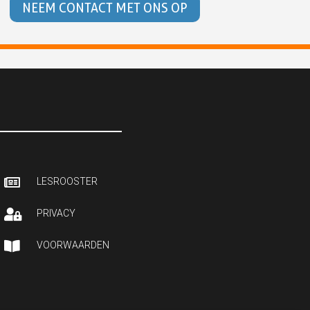
NEEM CONTACT MET ONS OP

LESROOSTER

PRIVACY

VOORWAARDEN