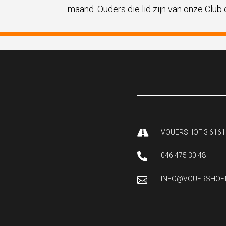
maand. Ouders die lid zijn van onze Club

VOUERSHOF 3 6161

046 475 30 48

INFO@VOUERSHOF.