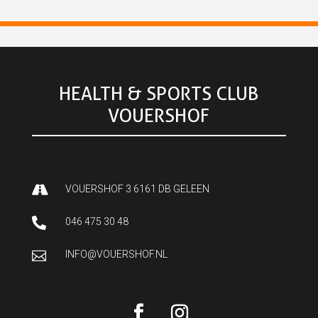
HEALTH & SPORTS CLUB
VOUERSHOF

VOUERSHOF 3 6161 DB GELEEN

046 475 30 48

INFO@VOUERSHOF.NL