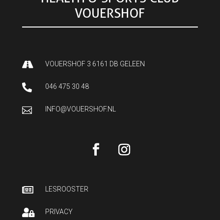
VOUERSHOF

VOUERSHOF 3 6161 DB GELEEN

046 475 30 48

INFO@VOUERSHOF.NL

LESROOSTER

PRIVACY